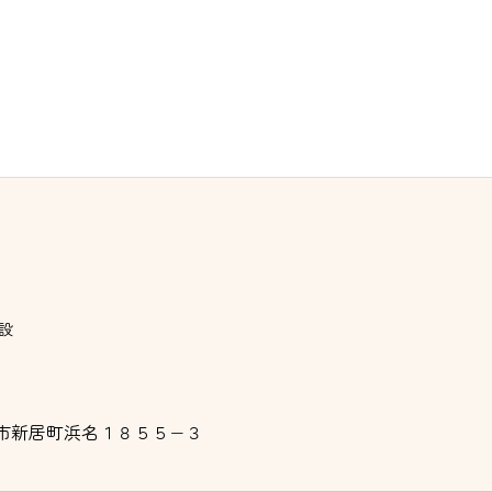
設
市新居町浜名１８５５−３