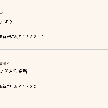
所
きぼう
市新居町浜名１７３２−２
事業所
なぎさ作業所
市新居町浜名１７３０