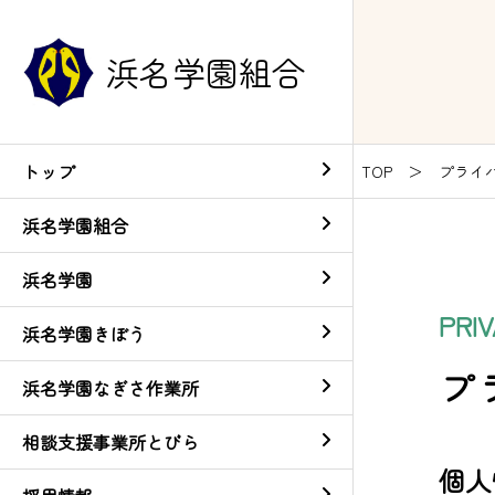
浜名学園組合
トップ
TOP
プライ
浜名学園組合
浜名学園
PRI
浜名学園きぼう
プ
浜名学園なぎさ作業所
相談支援事業所とびら
個人