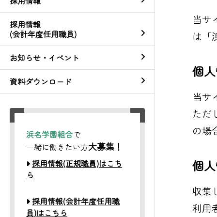
採用情報
当サ
採用情報
(会計年度任用職員)
は「
お知らせ・イベント
個人
資料ダウンロード
当サ
ただ
の場
浜名学園組合
で
大募集！
一緒に働きたい方
個人
採用情報(正規職員)はこち
ら
収集
採用情報(会計年度任用職
利用
員)はこちら