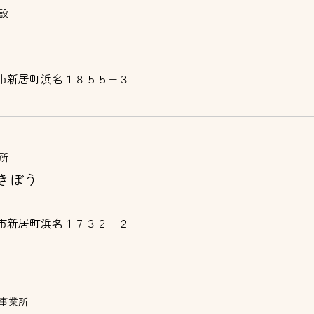
設
市新居町浜名１８５５−３
所
きぼう
市新居町浜名１７３２−２
事業所