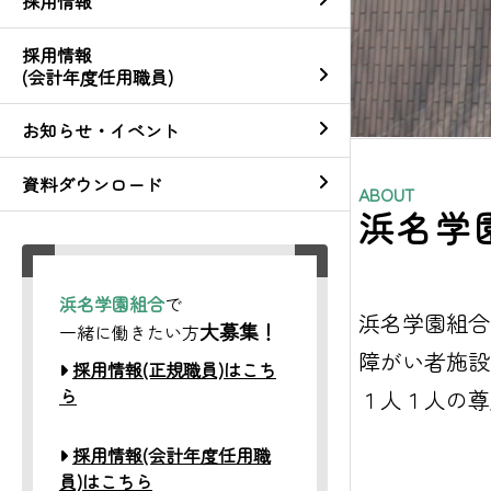
採用情報
採用情報
(会計年度任用職員)
お知らせ・イベント
資料ダウンロード
ABOUT
浜名学
浜名学園組合
で
浜名学園組合
大募集！
一緒に働きたい方
障がい者施設
採用情報(正規職員)はこち
ら
１人１人の尊
採用情報(会計年度任用職
員)はこちら